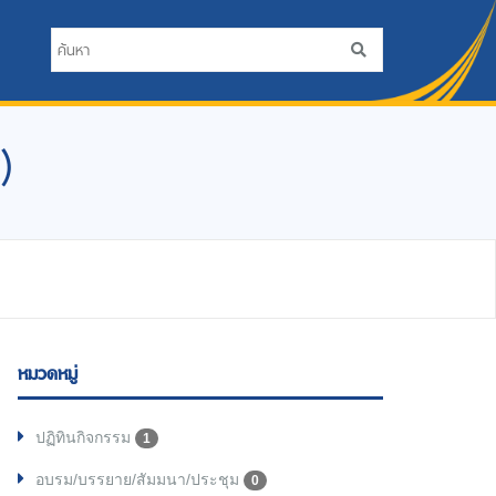
)
หมวดหมู่
ปฏิทินกิจกรรม
1
อบรม/บรรยาย/สัมมนา/ประชุม
0