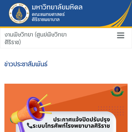
งานพิษวิทยา (ศูนย์พิษวิทยา
ศิริราช)
ข่าวประชาสัมพันธ์