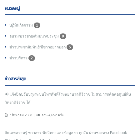
หมวดหมู่
ปฏิทินกิจกรรม
1
อบรม/บรรยาย/สัมมนา/ประชุม
0
ข่าวประชาสัมพันธ์/มีข่าวอยากบอก
5
ข่าวบริการ
2
ข่าวสารล่าสุด
📢 แจ้งปิดปรับปรุงระบบโทรศัพท์โรงพยาบาลศิริราช ไม่สามารถติดต่อศูนย์พิษ
วิทยาศิริราช ได้
7 สิงหาคม 2568
อ่าน 4,652 ครั้ง
อัพเดทความรู้ ข่าวสาร พิษวิทยาและข้อมูลยา ทุกวัน ผ่านช่องทาง Facebook -