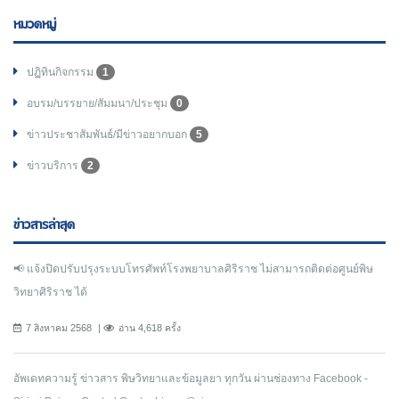
หมวดหมู่
ปฏิทินกิจกรรม
1
อบรม/บรรยาย/สัมมนา/ประชุม
0
ข่าวประชาสัมพันธ์/มีข่าวอยากบอก
5
ข่าวบริการ
2
ข่าวสารล่าสุด
📢 แจ้งปิดปรับปรุงระบบโทรศัพท์โรงพยาบาลศิริราช ไม่สามารถติดต่อศูนย์พิษ
วิทยาศิริราช ได้
7 สิงหาคม 2568
อ่าน 4,618 ครั้ง
อัพเดทความรู้ ข่าวสาร พิษวิทยาและข้อมูลยา ทุกวัน ผ่านช่องทาง Facebook -