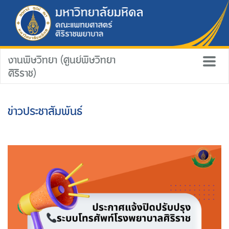
งานพิษวิทยา (ศูนย์พิษวิทยา
ศิริราช)
ข่าวประชาสัมพันธ์