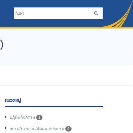
)
หมวดหมู่
ปฏิทินกิจกรรม
1
อบรม/บรรยาย/สัมมนา/ประชุม
0