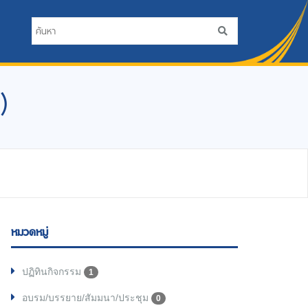
)
หมวดหมู่
ปฏิทินกิจกรรม
1
อบรม/บรรยาย/สัมมนา/ประชุม
0