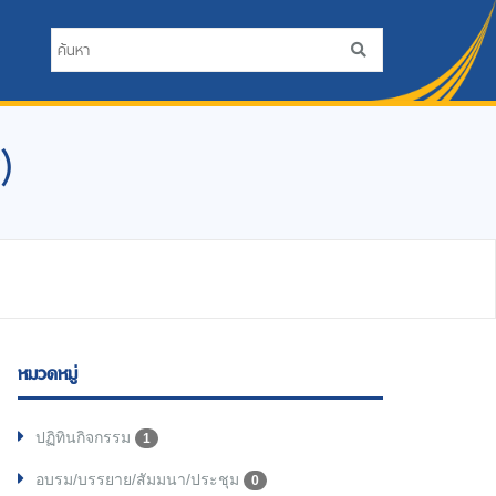
)
หมวดหมู่
ปฏิทินกิจกรรม
1
อบรม/บรรยาย/สัมมนา/ประชุม
0