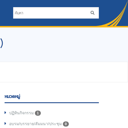
)
หมวดหมู่
ปฏิทินกิจกรรม
1
อบรม/บรรยาย/สัมมนา/ประชุม
0