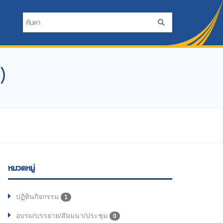
)
หมวดหมู่
ปฏิทินกิจกรรม
1
อบรม/บรรยาย/สัมมนา/ประชุม
0