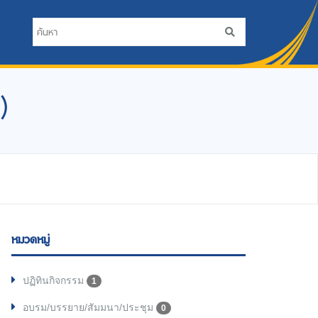
)
หมวดหมู่
ปฏิทินกิจกรรม
1
อบรม/บรรยาย/สัมมนา/ประชุม
0