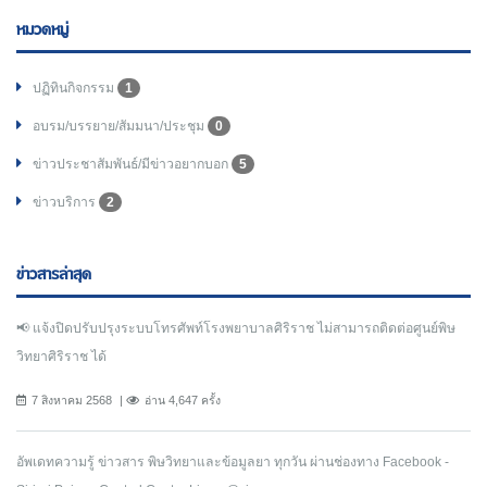
หมวดหมู่
ปฏิทินกิจกรรม
1
อบรม/บรรยาย/สัมมนา/ประชุม
0
ข่าวประชาสัมพันธ์/มีข่าวอยากบอก
5
ข่าวบริการ
2
ข่าวสารล่าสุด
📢 แจ้งปิดปรับปรุงระบบโทรศัพท์โรงพยาบาลศิริราช ไม่สามารถติดต่อศูนย์พิษ
วิทยาศิริราช ได้
7 สิงหาคม 2568
อ่าน 4,647 ครั้ง
อัพเดทความรู้ ข่าวสาร พิษวิทยาและข้อมูลยา ทุกวัน ผ่านช่องทาง Facebook -