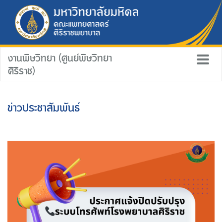
งานพิษวิทยา (ศูนย์พิษวิทยา
ศิริราช)
ข่าวประชาสัมพันธ์