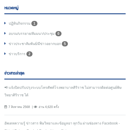
หมวดหมู่
ปฏิทินกิจกรรม
1
อบรม/บรรยาย/สัมมนา/ประชุม
0
ข่าวประชาสัมพันธ์/มีข่าวอยากบอก
5
ข่าวบริการ
2
ข่าวสารล่าสุด
📢 แจ้งปิดปรับปรุงระบบโทรศัพท์โรงพยาบาลศิริราช ไม่สามารถติดต่อศูนย์พิษ
วิทยาศิริราช ได้
7 สิงหาคม 2568
อ่าน 4,620 ครั้ง
อัพเดทความรู้ ข่าวสาร พิษวิทยาและข้อมูลยา ทุกวัน ผ่านช่องทาง Facebook -