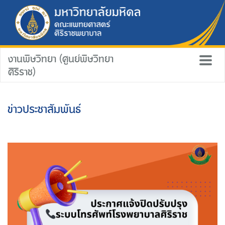
งานพิษวิทยา (ศูนย์พิษวิทยา
ศิริราช)
ข่าวประชาสัมพันธ์