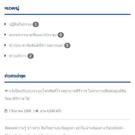
หมวดหมู่
ปฏิทินกิจกรรม
1
อบรม/บรรยาย/สัมมนา/ประชุม
0
ข่าวประชาสัมพันธ์/มีข่าวอยากบอก
5
ข่าวบริการ
2
ข่าวสารล่าสุด
📢 แจ้งปิดปรับปรุงระบบโทรศัพท์โรงพยาบาลศิริราช ไม่สามารถติดต่อศูนย์พิษ
วิทยาศิริราช ได้
7 สิงหาคม 2568
อ่าน 4,646 ครั้ง
อัพเดทความรู้ ข่าวสาร พิษวิทยาและข้อมูลยา ทุกวัน ผ่านช่องทาง Facebook -