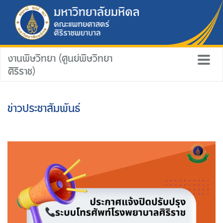
งานพิษวิทยา (ศูนย์พิษวิทยา
ศิริราช)
ข่าวประชาสัมพันธ์