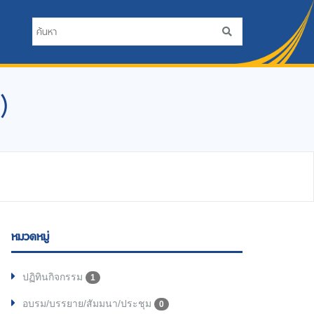
)
หมวดหมู่
ปฏิทินกิจกรรม
1
อบรม/บรรยาย/สัมมนา/ประชุม
0