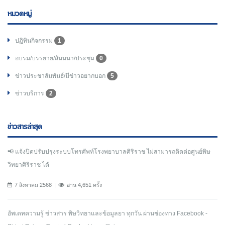
หมวดหมู่
ปฏิทินกิจกรรม
1
อบรม/บรรยาย/สัมมนา/ประชุม
0
ข่าวประชาสัมพันธ์/มีข่าวอยากบอก
5
ข่าวบริการ
2
ข่าวสารล่าสุด
📢 แจ้งปิดปรับปรุงระบบโทรศัพท์โรงพยาบาลศิริราช ไม่สามารถติดต่อศูนย์พิษ
วิทยาศิริราช ได้
7 สิงหาคม 2568
อ่าน 4,651 ครั้ง
อัพเดทความรู้ ข่าวสาร พิษวิทยาและข้อมูลยา ทุกวัน ผ่านช่องทาง Facebook -