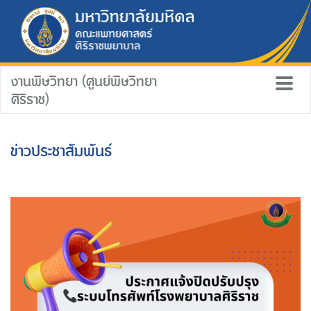
งานพิษวิทยา (ศูนย์พิษวิทยา
ศิริราช)
ข่าวประชาสัมพันธ์