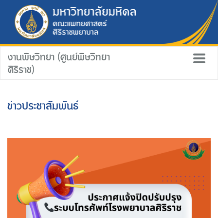
งานพิษวิทยา (ศูนย์พิษวิทยา
ศิริราช)
ข่าวประชาสัมพันธ์