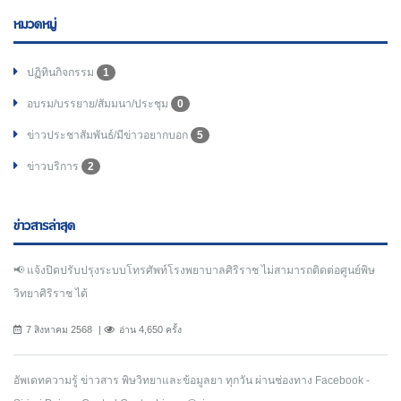
หมวดหมู่
ปฏิทินกิจกรรม
1
อบรม/บรรยาย/สัมมนา/ประชุม
0
ข่าวประชาสัมพันธ์/มีข่าวอยากบอก
5
ข่าวบริการ
2
ข่าวสารล่าสุด
📢 แจ้งปิดปรับปรุงระบบโทรศัพท์โรงพยาบาลศิริราช ไม่สามารถติดต่อศูนย์พิษ
วิทยาศิริราช ได้
7 สิงหาคม 2568
อ่าน 4,650 ครั้ง
อัพเดทความรู้ ข่าวสาร พิษวิทยาและข้อมูลยา ทุกวัน ผ่านช่องทาง Facebook -