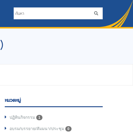
)
หมวดหมู่
ปฏิทินกิจกรรม
1
อบรม/บรรยาย/สัมมนา/ประชุม
0