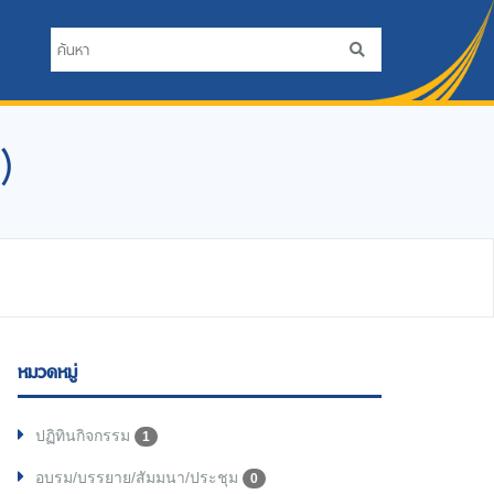
)
หมวดหมู่
ปฏิทินกิจกรรม
1
อบรม/บรรยาย/สัมมนา/ประชุม
0