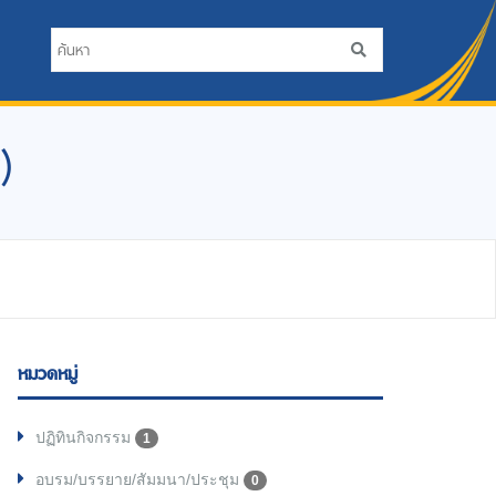
)
หมวดหมู่
ปฏิทินกิจกรรม
1
อบรม/บรรยาย/สัมมนา/ประชุม
0