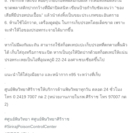
5. ใช้กระดาษแข็ง ค่อยๆโกยปรอทที่ผสมกับผงสารเคมีทั้งหมดลงใน
ขวดพลาสติกปากกว้างที่มีฝาปิดสนิท เขียนป้ายกำกับชัดเจนว่า “ของ
เสียที่มีปรอทปนเปื้อน” แล้วนำส่งทิ้งเป็นขยะประเภทขยะอันตราย
6. ห้ามใช้ไม้กวาด, เครื่องดูดฝุ่น ในการเก็บปรอทโดยเด็ดขาด เพราะ
จะทำให้ไอของปรอทกระจายได้มากขึ้น
.
หากไม่มีผงกัมมะถัน สามารถใช้สก็อตเทปแปะเก็บปรอทที่ตกตามพื้นผิว
ได้ เก็บใส่ถุงหรือภาชนะปิด หากเป็นถุงให้ปิดปากด้วยสก็อตเทปให้แน่น
ปรอทระเหยเป็นไอที่อุณหภูมิ 22-24 องศาเซบเซียสขึ้นไป
.
แนะนำให้ใส่ถุงมือยาง และหน้ากาก n95 ระหว่างที่เก็บ
.
ศูนย์พิษวิทยาศิริราชให้บริการด้านพิษวิทยาทุกวัน ตลอด 24 ชั่วโมง
โทร 0 2419 7007 กด 2 (หน่วยงานภายในรพ.ศิริราช โทร 97007 กด
2)
.
#ศูนย์พิษวิทยา
#ศูนย์พิษวิทยาศิริราช
#SirirajPoisonControlCenter