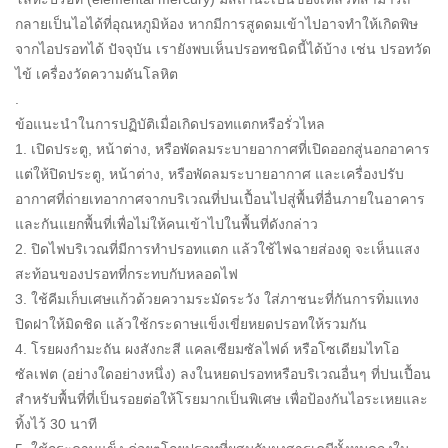
กลายเป็นไอได้ที่อุณหภูมิห้อง หากมีการสูดดมเข้าไปอาจทำให้เกิดพิษ
จากไอปรอทได้ ปัจจุบัน เรายังพบเห็นปรอทชนิดนี้ได้บ้าง เช่น ปรอทวัด
ไข้ เครื่องวัดความดันโลหิต
.
ข้อแนะนำในการปฏิบัติเมื่อเกิดปรอทแตกหรือรั่วไหล
1. เปิดประตู, หน้าต่าง, หรือพัดลมระบายอากาศที่เปิดออกสู่นอกอาคาร
แต่ให้ปิดประตู, หน้าต่าง, หรือพัดลมระบายอากาศ และเครื่องปรับ
อากาศที่ถ่ายเทอากาศจากบริเวณที่ปนเปื้อนไปสู่พื้นที่อื่นภายในอาคาร
และกันแยกพื้นที่เพื่อไม่ให้คนเข้าไปในพื้นที่ดังกล่าว
2. ปิดไฟบริเวณที่มีการทำปรอทแตก แล้วใช้ไฟฉายส่องดู จะเห็นแสง
สะท้อนของปรอทที่กระทบกับหลอดไฟ
3. ใช้คีมเก็บเศษแก้วด้วยความระมัดระวัง ใส่ภาชนะที่กันการทิ่มแทง
ปิดฝาให้มิดชิด แล้วใช้กระดาษแข็งเขี่ยหยดปรอทให้รวมกัน
4. โรยผงกำมะถัน ผงสังกะสี แคลเซียมซัลไฟด์ หรือโซเดียมไทโอ
ซัลเฟต (อย่างใดอย่างหนึ่ง) ลงในหยดปรอทหรือบริเวณอื่นๆ ที่ปนเปื้อน
สำหรับพื้นที่ที่เป็นรอยต่อให้โรยมากเป็นพิเศษ เพื่อป้องกันไอระเหยและ
ทิ้งไว้ 30 นาที