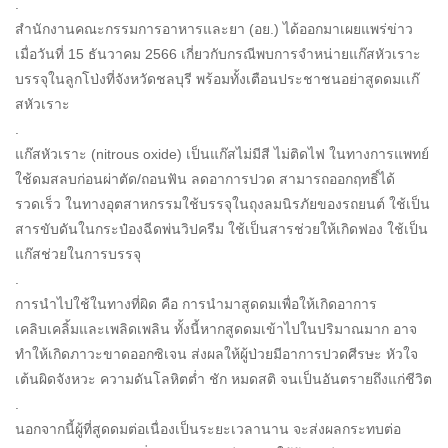
.
สำนักงานคณะกรรมการอาหารและยา (อย.) ได้ออกมาเผยแพร่ข่าว
เมื่อวันที่ 15 ธันวาคม 2566 เกี่ยวกับกรณีพบการจำหน่ายแก๊สหัวเราะ
บรรจุในลูกโป่งที่จังหวัดชลบุรี พร้อมทั้งเตือนประชาชนอย่าสูดดมเเก๊
สหัวเราะ
.
แก๊สหัวเราะ (nitrous oxide) เป็นแก๊สไม่มีสี ไม่ติดไฟ ในทางการแพทย์
ใช้ดมสลบก่อนผ่าตัด/ถอนฟัน ลดอาการปวด สามารถออกฤทธิ์ได้
รวดเร็ว ในทางอุตสาหกรรมใช้บรรจุในถุงลมนิรภัยของรถยนต์ ใช้เป็น
สารขับดันในกระป๋องฉีดพ่นวิปครีม ใช้เป็นสารช่วยให้เกิดฟอง ใช้เป็น
แก๊สช่วยในการบรรจุ
.
การนำไปใช้ในทางที่ผิด คือ การนำมาสูดดมเพื่อให้เกิดอาการ
เคลิบเคลิ้มและเพลิดเพลิน ทั้งนี้หากสูดดมเข้าไปในปริมาณมาก อาจ
ทำให้เกิดภาวะขาดออกซิเจน ส่งผลให้ผู้ป่วยมีอาการปวดศีรษะ หัวใจ
เต้นผิดจังหวะ ความดันโลหิตต่ำ ชัก หมดสติ จนเป็นอันตรายถึงแก่ชีวิต
.
นอกจากนี้ผู้ที่สูดดมต่อเนื่องเป็นระยะเวลานาน จะส่งผลกระทบต่อ