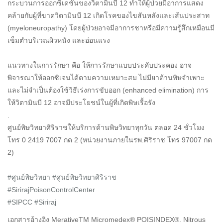
กระบวนการออกซิเดชั่นของวิตามินบี 12 ทำให้ผู้ป่วยมีอาการแสดง
คล้ายกับผู้ที่ขาดวิตามินบี 12 เกิดโรคของไขสันหลังและเส้นประสาท
(myeloneuropathy) โดยผู้ป่วยอาจมีอาการชาหรือมีความรู้สึกเหมือนมี
เข็มตำบริเวณผิวหนัง และอ่อนแรง
.
แนวทางในการรักษา คือ ให้การรักษาแบบประคับประคอง อาจ
พิจารณาให้ออกซิเจนได้ตามความเหมาะสม ไม่มียาต้านพิษจำเพาะ
และไม่จำเป็นต้องใช้วิธีเร่งการขับออก (enhanced elimination) การ
ให้วิตามินบี 12 อาจมีประโยชน์ในผู้ที่เกิดพิษเรื้อรัง
.
ศูนย์พิษวิทยาศิริราชให้บริการด้านพิษวิทยาทุกวัน ตลอด 24 ชั่วโมง
โทร 0 2419 7007 กด 2 (หน่วยงานภายในรพ.ศิริราช โทร 97007 กด
2)
.
#ศูนย์พิษวิทยา
#ศูนย์พิษวิทยาศิริราช
#SirirajPoisonControlCenter
#SIPCC
#Siriraj
เอกสารอ้างอิง MerativeTM Micromedex® POISINDEX®. Nitrous