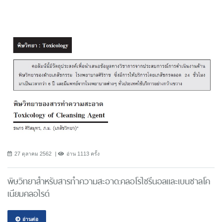
27 ตุลาคม 2562
อ่าน 1113 ครั้ง
พิษวิทยาสำหรับสารทำความสะอาด:คลอโรไซรีนอลและเบนซาลโค
เนียมคลอไรด์
อ่านต่อ