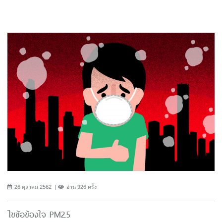
26 ตุลาคม 2562
อ่าน 926 ครั้ง
ไขข้อข้องใจ PM2.5