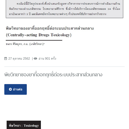
27 ตุลาคม 2562
อ่าน 901 ครั้ง
พิษวิทยาของยาที่ออกฤทธิ์ต่อระบบประสาทส่วนกลาง
อ่านต่อ