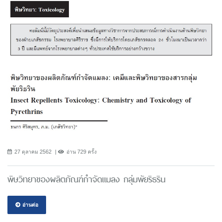
27 ตุลาคม 2562
อ่าน 729 ครั้ง
พิษวิทยาของผลิตภัณฑ์กำจัดแมลง กลุ่มพัยริธริน
อ่านต่อ