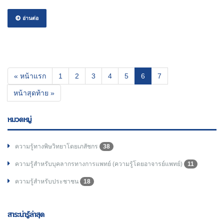
อ่านต่อ
(current)
« หน้าแรก
1
2
3
4
5
6
7
หน้าสุดท้าย »
หมวดหมู่
ความรู้ทางพิษวิทยาโดยเภสัชกร
38
ความรู้สำหรับบุคลากรทางการแพทย์ (ความรู้โดยอาจารย์แพทย์)
11
ความรู้สำหรับประชาชน
18
สาระน่ารู้ล่าสุด