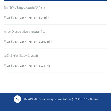
พิคาริดิน: ไล่ยุงปลอดภัย ไร้กังวล
28 มีนาคม 2567
อ่าน 514 ครั้ง
ภาวะ Dissociative จากเคตามีน
28 มีนาคม 2567
อ่าน 11350 ครั้ง
เบบี้คริสตัล (Baby Crystal)
28 มีนาคม 2567
อ่าน 3103 ครั้ง
02-419-7007 (หน่วยข้อมูลยาและพิษวิทยา) 02-419-7317-8 (ห้อง