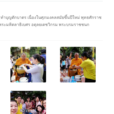
มทำบุญตักบาตร เนื่องในศุภมงคลสมัยขึ้นปีใหม่ พุทธศักราช
จพระมหิตลาธิเบศร อดุลยเดชวิกรม พระบรมราชชนก