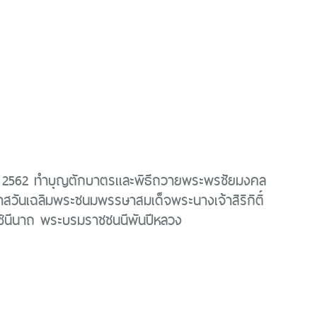
 2562 ทำบุญตักบาตรเเละพิธีถวายพระพรชัยมงคล
กาสวันเฉลิมพระชนมพรรษาสมเด็จพระนางเจ้าสิริกิติ์
ินีนาถ พระบรมราชชนนีพันปีหลวง