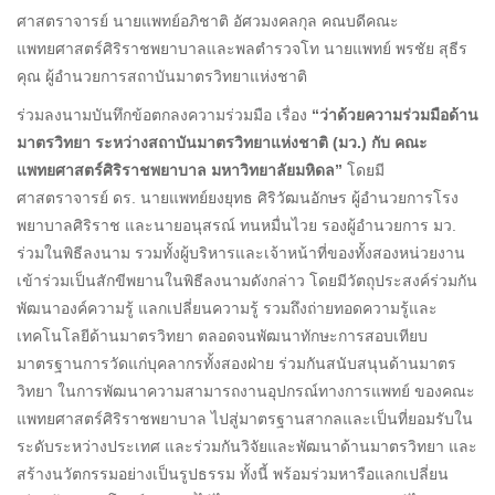
ศาสตราจารย์ นายแพทย์อภิชาติ อัศวมงคลกุล คณบดีคณะ
แพทยศาสตร์ศิริราชพยาบาลและพลตำรวจโท นายแพทย์ พรชัย สุธีร
คุณ ผู้อำนวยการสถาบันมาตรวิทยาแห่งชาติ
ร่วมลงนามบันทึกข้อตกลงความร่วมมือ เรื่อง
“
ว่าด้วยความร่วมมือด้าน
มาตรวิทยา
ระหว่างสถาบันมาตรวิทยาแห่งชาติ (มว.) กับ
คณะ
แพทยศาสตร์ศิริราชพยาบาล มหาวิทยาลัยมหิดล
”
โดยมี
ศาสตราจารย์ ดร. นายแพทย์ยงยุทธ ศิริวัฒนอักษร ผู้อำนวยการโรง
พยาบาลศิริราช และนายอนุสรณ์ ทนหมื่นไวย รองผู้อำนวยการ มว.
ร่วมในพิธีลงนาม รวมทั้งผู้บริหารและเจ้าหน้าที่ของทั้งสองหน่วยงาน
เข้าร่วมเป็นสักขีพยานในพิธีลงนามดังกล่าว โดยมีวัตถุประสงค์ร่วมกัน
พัฒนาองค์ความรู้ แลกเปลี่ยนความรู้ รวมถึงถ่ายทอดความรู้และ
เทคโนโลยีด้านมาตรวิทยา ตลอดจนพัฒนาทักษะการสอบเทียบ
มาตรฐานการวัดแก่บุคลากรทั้งสองฝ่าย ร่วมกันสนับสนุนด้านมาตร
วิทยา ในการพัฒนาความสามารถงานอุปกรณ์ทางการแพทย์ ของคณะ
แพทยศาสตร์ศิริราชพยาบาล ไปสู่มาตรฐานสากลและเป็นที่ยอมรับใน
ระดับระหว่างประเทศ และร่วมกันวิจัยและพัฒนาด้านมาตรวิทยา และ
สร้างนวัตกรรมอย่างเป็นรูปธรรม ทั้งนี้ พร้อมร่วมหารือแลกเปลี่ยน