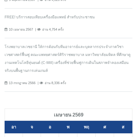
FREE! บริการสอบเทียบเครื่องมือแพทย์ สำหรับประชาชน
10 เมษายน 2567
อ่าน 4,754 ครั้ง
โรงพยาบาลเวชธานี ให้การต้อนรับทีมอาจารย์และบุคลากรประจำภาควิชา
เวชศาสตร์ฟื้นฟู คณะแพทยศาสตร์ศิริราชพยาบาล มหาวิทยาลัยมหิดล ที่ศึกษาดู
งานเทคโนโลยีหุ่นยนต์ (C-Mill) เครื่องที่ช่วยฟื้นฟูการเดินในสภาพจำลองเสมือน
จริงบนพื้นฐานการเล่นเกมส์
13 กรกฎาคม 2566
อ่าน 8,336 ครั้ง
เมษายน 2569
อา
จ
อ
พ
พฤ
ศ
ส