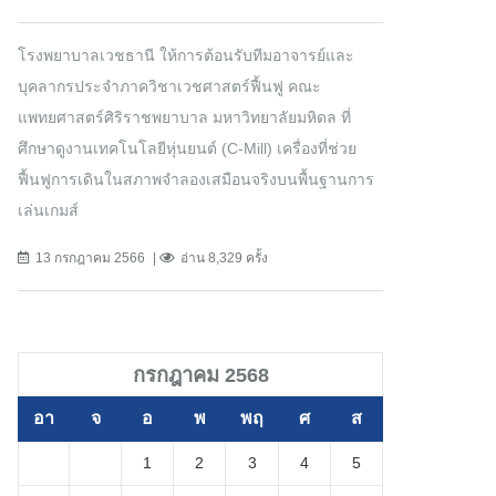
โรงพยาบาลเวชธานี ให้การต้อนรับทีมอาจารย์และ
บุคลากรประจำภาควิชาเวชศาสตร์ฟื้นฟู คณะ
แพทยศาสตร์ศิริราชพยาบาล มหาวิทยาลัยมหิดล ที่
ศึกษาดูงานเทคโนโลยีหุ่นยนต์ (C-Mill) เครื่องที่ช่วย
ฟื้นฟูการเดินในสภาพจำลองเสมือนจริงบนพื้นฐานการ
เล่นเกมส์
13 กรกฎาคม 2566
อ่าน 8,329 ครั้ง
กรกฎาคม 2568
อา
จ
อ
พ
พฤ
ศ
ส
1
2
3
4
5