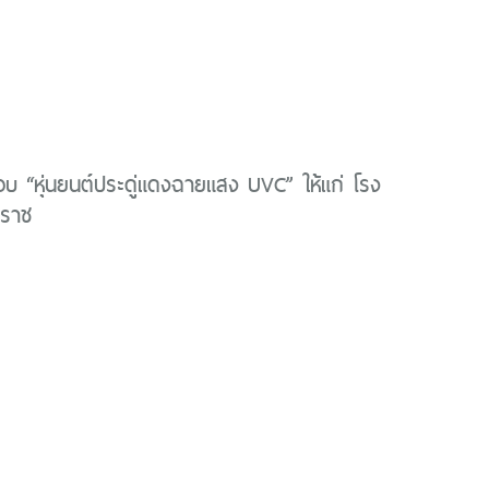
บ “หุ่นยนต์ประดู่แดงฉายแสง UVC” ให้แก่ โรง
ิราช