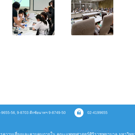
 9-9655-56, 9-8703 ตึกชัยนาทฯ 9-8749-50
02-4199655
ารความเสี่ยงและควบคุมภายใน คณะแพทยศาสตร์ศิริราชพยาบาล มหาวิทยา