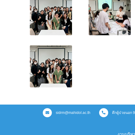
sidrm@mahidol.ac.th
ตึกผู้ป่วยนอก
งานบริห