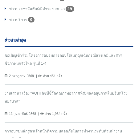
ข่าวประชาสัมพันธ์/มีข่าวอยากบอก
19
ข่าวบริการ
0
ข่าวสารล่าสุด
ขอเชิญเข้าร่วมโครงการอบรมการตอบโต้เหตุฉุกเฉินกรณีสารเคมีและสาร
ชีวภาพหกรั่วไหล รุ่นที่ 1-4
2 กรกฎาคม 2569
อ่าน 454 ครั้ง
งานเสวนา เรื่อง “AQHI ดัชนีชี้วัดคุณภาพอากาศที่ส่งผลต่อสุขภาพในบริบทโรง
พยาบาล”
11 กุมภาพันธ์ 2568
อ่าน 1,964 ครั้ง
การอบรมหลักสูตรเจ้าหน้าที่ความปลอดภัยในการทํางานระดับหัวหน้างาน