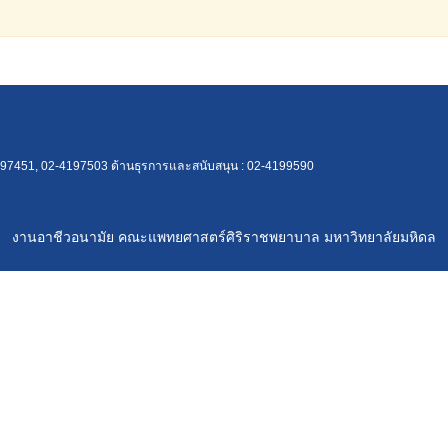
97451, 02-4197503 ด้านธุรการและสนับสนุน : 02-4199590
งานอาชีวอนามัย คณะแพทยศาสตร์ศิริราชพยาบาล มหาวิทยาลัยมหิดล