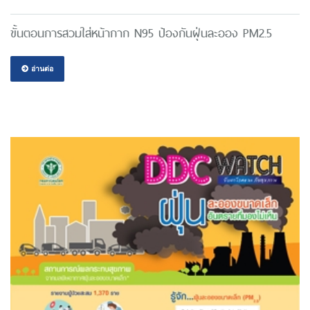
ขั้นตอนการสวมใส่หน้ากาก N95 ป้องกันฝุ่นละออง PM2.5
อ่านต่อ