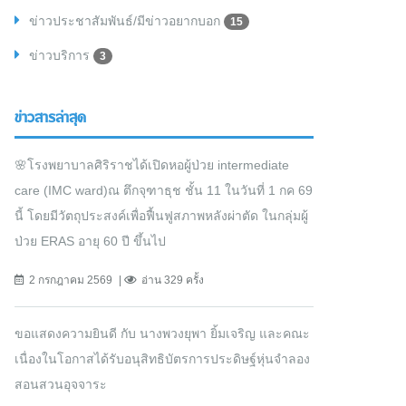
ข่าวประชาสัมพันธ์/มีข่าวอยากบอก
15
ข่าวบริการ
3
ข่าวสารล่าสุด
🌸โรงพยาบาลศิริราชได้เปิดหอผู้ป่วย intermediate
care (IMC ward)ณ ตึกจุฑาธุช ชั้น 11 ในวันที่ 1 กค 69
นี้ โดยมีวัตถุประสงค์เพื่อฟื้นฟูสภาพหลังผ่าตัด ในกลุ่มผู้
ป่วย ERAS อายุ 60 ปี ขึ้นไป
2 กรกฎาคม 2569
อ่าน 329 ครั้ง
ขอแสดงความยินดี กับ นางพวงยุพา ยิ้มเจริญ และคณะ
เนื่องในโอกาสได้รับอนุสิทธิบัตรการประดิษฐ์หุ่นจำลอง
สอนสวนอุจจาระ