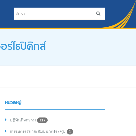
์โธปิดิกส์
หมวดหมู่
ปฏิทินกิจกรรม
317
อบรม/บรรยาย/สัมมนา/ประชุม
1