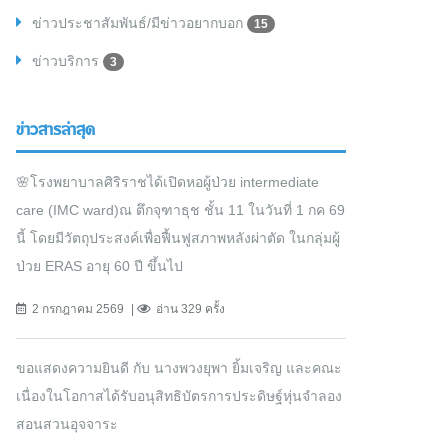
ข่าวประชาสัมพันธ์/มีข่าวอยากบอก
15
ข่าวบริการ
3
ข่าวสารล่าสุด
🌸โรงพยาบาลศิริราชได้เปิดหอผู้ป่วย intermediate
care (IMC ward)ณ ตึกจุฑาธุช ชั้น 11 ในวันที่ 1 กค 69
นี้ โดยมีวัตถุประสงค์เพื่อฟื้นฟูสภาพหลังผ่าตัด ในกลุ่มผู้
ป่วย ERAS อายุ 60 ปี ขึ้นไป
2 กรกฎาคม 2569
อ่าน 329 ครั้ง
ขอแสดงความยินดี กับ นางพวงยุพา ยิ้มเจริญ และคณะ
เนื่องในโอกาสได้รับอนุสิทธิบัตรการประดิษฐ์หุ่นจำลอง
สอนสวนอุจจาระ