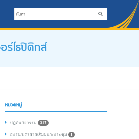
์โธปิดิกส์
หมวดหมู่
ปฏิทินกิจกรรม
317
อบรม/บรรยาย/สัมมนา/ประชุม
1