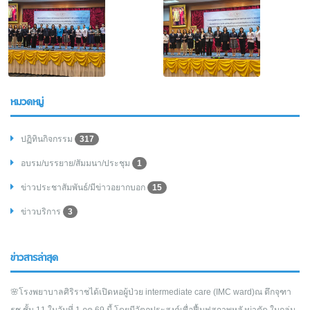
หมวดหมู่
ปฏิทินกิจกรรม
317
อบรม/บรรยาย/สัมมนา/ประชุม
1
ข่าวประชาสัมพันธ์/มีข่าวอยากบอก
15
ข่าวบริการ
3
ข่าวสารล่าสุด
🌸โรงพยาบาลศิริราชได้เปิดหอผู้ป่วย intermediate care (IMC ward)ณ ตึกจุฑา
ธุช ชั้น 11 ในวันที่ 1 กค 69 นี้ โดยมีวัตถุประสงค์เพื่อฟื้นฟูสภาพหลังผ่าตัด ในกลุ่ม