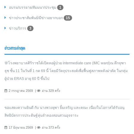
อบรม/บรรยาย/สัมมนา/ประชุม
1
ข่าวประชาสัมพันธ์/มีข่าวอยากบอก
15
ข่าวบริการ
3
ข่าวสารล่าสุด
🌸โรงพยาบาลศิริราชได้เปิดหอผู้ป่วย intermediate care (IMC ward)ณ ตึกจุฑา
ธุช ชั้น 11 ในวันที่ 1 กค 69 นี้ โดยมีวัตถุประสงค์เพื่อฟื้นฟูสภาพหลังผ่าตัด ในกลุ่ม
ผู้ป่วย ERAS อายุ 60 ปี ขึ้นไป
2 กรกฎาคม 2569
อ่าน 329 ครั้ง
ขอแสดงความยินดี กับ นางพวงยุพา ยิ้มเจริญ และคณะ เนื่องในโอกาสได้รับอนุ
สิทธิบัตรการประดิษฐ์หุ่นจำลองสอนสวนอุจจาระ
17 มิถุนายน 2569
อ่าน 373 ครั้ง