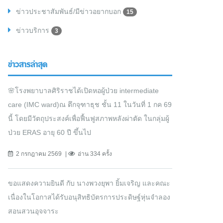
ข่าวประชาสัมพันธ์/มีข่าวอยากบอก
15
ข่าวบริการ
3
ข่าวสารล่าสุด
🌸โรงพยาบาลศิริราชได้เปิดหอผู้ป่วย intermediate
care (IMC ward)ณ ตึกจุฑาธุช ชั้น 11 ในวันที่ 1 กค 69
นี้ โดยมีวัตถุประสงค์เพื่อฟื้นฟูสภาพหลังผ่าตัด ในกลุ่มผู้
ป่วย ERAS อายุ 60 ปี ขึ้นไป
2 กรกฎาคม 2569
อ่าน 334 ครั้ง
ขอแสดงความยินดี กับ นางพวงยุพา ยิ้มเจริญ และคณะ
เนื่องในโอกาสได้รับอนุสิทธิบัตรการประดิษฐ์หุ่นจำลอง
สอนสวนอุจจาระ