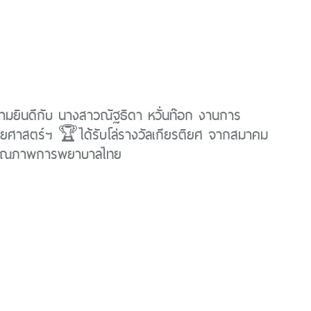
มยินดีกับ นางสาวณัฐธิดา หวั่นท๊อก งานการ
ยศาสตร์ฯ 🏆ได้รับโล่รางวัลเกียรติยศ จากสมาคม
รคุณภาพการพยาบาลไทย