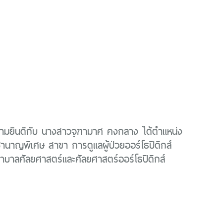
มยินดีกับ นางสาวจุฑามาศ คงกลาง ได้ตำแหน่ง
ำนาญพิเศษ สาขา การดูแลผู้ป่วยออร์โธปิดิกส์
บาลศัลยศาสตร์และศัลยศาสตร์ออร์โธปิดิกส์