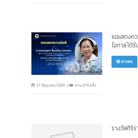
ขอแสดงควา
โอกาสได้รั
อ่านต่อ
17 มิถุนายน 2569
อ่าน 374 ครั้ง
รางวัลศิริร