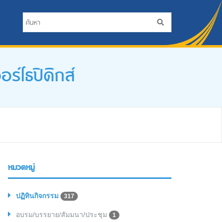
์โธปิดิกส์
หมวดหมู่
ปฏิทินกิจกรรม
317
อบรม/บรรยาย/สัมมนา/ประชุม
1