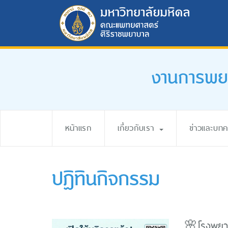
งานการพยา
หน้าแรก
เกี่ยวกับเรา
ข่าวและบท
ปฏิทินกิจกรรม
🌸โรงพยาบา