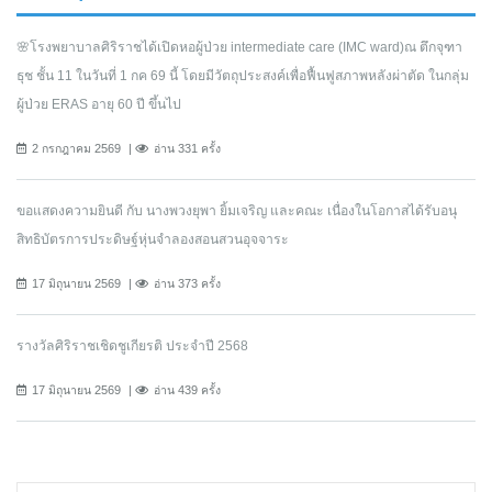
🌸โรงพยาบาลศิริราชได้เปิดหอผู้ป่วย intermediate care (IMC ward)ณ ตึกจุฑา
ธุช ชั้น 11 ในวันที่ 1 กค 69 นี้ โดยมีวัตถุประสงค์เพื่อฟื้นฟูสภาพหลังผ่าตัด ในกลุ่ม
ผู้ป่วย ERAS อายุ 60 ปี ขึ้นไป
2 กรกฎาคม 2569
อ่าน 331 ครั้ง
ขอแสดงความยินดี กับ นางพวงยุพา ยิ้มเจริญ และคณะ เนื่องในโอกาสได้รับอนุ
สิทธิบัตรการประดิษฐ์หุ่นจำลองสอนสวนอุจจาระ
17 มิถุนายน 2569
อ่าน 373 ครั้ง
รางวัลศิริราชเชิดชูเกียรติ ประจำปี 2568
17 มิถุนายน 2569
อ่าน 439 ครั้ง