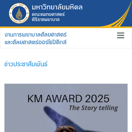
งานการพยาบาลศัลยศาสตร์
และศัลยศาสตร์ออร์โธปิดิกส์
ข่าวประชาสัมพันธ์