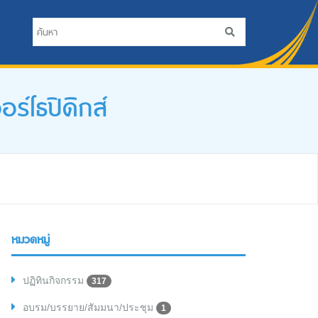
์โธปิดิกส์
หมวดหมู่
ปฏิทินกิจกรรม
317
อบรม/บรรยาย/สัมมนา/ประชุม
1