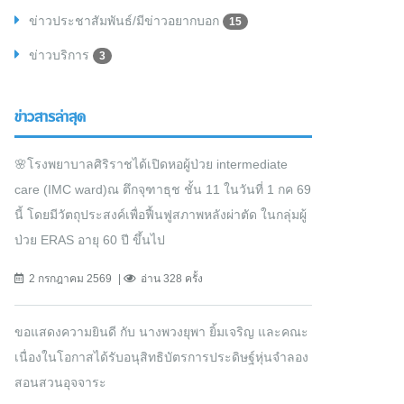
ข่าวประชาสัมพันธ์/มีข่าวอยากบอก
15
ข่าวบริการ
3
ข่าวสารล่าสุด
🌸โรงพยาบาลศิริราชได้เปิดหอผู้ป่วย intermediate
care (IMC ward)ณ ตึกจุฑาธุช ชั้น 11 ในวันที่ 1 กค 69
นี้ โดยมีวัตถุประสงค์เพื่อฟื้นฟูสภาพหลังผ่าตัด ในกลุ่มผู้
ป่วย ERAS อายุ 60 ปี ขึ้นไป
2 กรกฎาคม 2569
อ่าน 328 ครั้ง
ขอแสดงความยินดี กับ นางพวงยุพา ยิ้มเจริญ และคณะ
เนื่องในโอกาสได้รับอนุสิทธิบัตรการประดิษฐ์หุ่นจำลอง
สอนสวนอุจจาระ