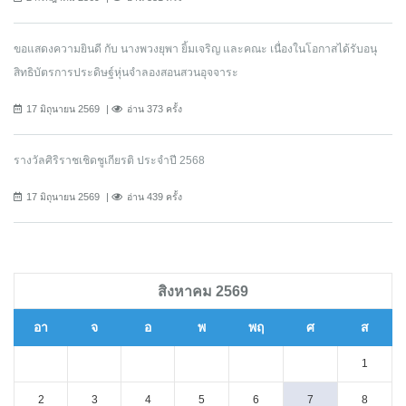
ขอแสดงความยินดี กับ นางพวงยุพา ยิ้มเจริญ และคณะ เนื่องในโอกาสได้รับอนุ
สิทธิบัตรการประดิษฐ์หุ่นจำลองสอนสวนอุจจาระ
17 มิถุนายน 2569
อ่าน 373 ครั้ง
รางวัลศิริราชเชิดชูเกียรติ ประจำปี 2568
17 มิถุนายน 2569
อ่าน 439 ครั้ง
สิงหาคม 2569
อา
จ
อ
พ
พฤ
ศ
ส
1
2
3
4
5
6
7
8