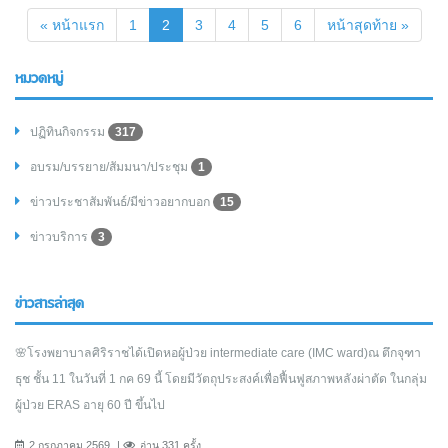
(current)
« หน้าแรก
1
2
3
4
5
6
หน้าสุดท้าย »
หมวดหมู่
ปฏิทินกิจกรรม
317
อบรม/บรรยาย/สัมมนา/ประชุม
1
ข่าวประชาสัมพันธ์/มีข่าวอยากบอก
15
ข่าวบริการ
3
ข่าวสารล่าสุด
🌸โรงพยาบาลศิริราชได้เปิดหอผู้ป่วย intermediate care (IMC ward)ณ ตึกจุฑา
ธุช ชั้น 11 ในวันที่ 1 กค 69 นี้ โดยมีวัตถุประสงค์เพื่อฟื้นฟูสภาพหลังผ่าตัด ในกลุ่ม
ผู้ป่วย ERAS อายุ 60 ปี ขึ้นไป
2 กรกฎาคม 2569
อ่าน 331 ครั้ง