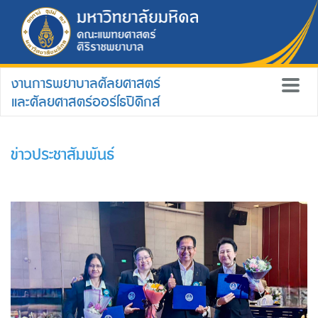
งานการพยาบาลศัลยศาสตร์
และศัลยศาสตร์ออร์โธปิดิกส์
ข่าวประชาสัมพันธ์