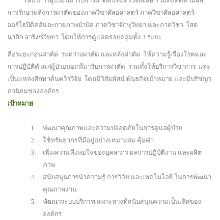
ให้บริการผู้ป่วยที่มารับการผ่าตัดและตรวจพิเศษ
รวมทั้งติดตามผล
การรักษาหลังการผ่าตัดของภาควิชาศัลยศาสตร์
ภาควิชาศัลยศาสตร์
ออร์โธปิดิคส์และกายภาพบำบัด
ภาควิชาจักษุวิทยา
และภาควิชา
โสต
นาสิก
ลาริงซ์วิทยา
โดยให้การดูแลครอบคลุมทั้ง
3
ระยะ
คือระยะก่อนผ่าตัด
ระหว่างผ่าตัด
และหลังผ่าตัด
ให้ความรู้เรื่องโรคและ
การปฏิบัติตัวแก่ผู้ป่วยนอก
ที่มารับการผ่าตัด
รวมทั้งให้บริการวิชาการ
และ
เป็นแหล่งศึกษาค้นคว้าวิจัย
โดยมีวิสัยทัศน์ พันธกิจเป้าหมาย และมีปรัชญา
ค่านิยมขององค์กร
เป้าหมาย
1.
พัฒนาคุณภาพและความปลอดภัยในการดูแลผู้ป่วย
2.
ใช้ทรัพยากรที่มีอยู่อย่างเหมาะสม คุ้มค่า
3.
เพิ่มความพึงพอใจของบุคลากร ผลการปฏิบัติงาน และผลิต
ภาพ
4.
สนับสนุนการนำความรู้ การวิจัย และเทคโนโลยี ในการพัฒนา
คุณภาพงาน
5.
พัฒนา
ระบบบริการเฉพาะทางที่สนับสนุนความเป็นเลิศของ
องค์กร