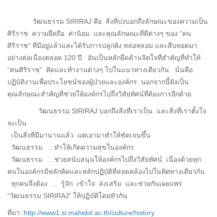
วัฒนธรรม SIRIRAJ คือ สิ่งที่บ่งบอกถึงลักษณะของความเป็น
ศิริราช ความยึดถือ ค่านิยม และคุณลักษณะที่ดีต่างๆ ของ “คน
ศิริราช” ที่มีอยู่แล้วและได้รับการปลูกฝัง หล่อหลอม และสืบทอดมา
อย่างต่อเนื่องตลอด 120 ปี อันเป็นหลักยึดด้านจิตใจที่สำคัญที่ทำให้
“คนศิริราช” คิดและทำงานต่างๆ ไปในแนวทางเดียวกัน นั่นคือ
ปฏิบัติงานเพื่อประโยชน์ของผู้ป่วยและองค์กร นอกจากนี้ยังเป็น
คุณลักษณะสำคัญที่ช่วยให้องค์กรไปถึงวิสัยทัศน์ที่ต้องการอีกด้วย
วัฒนธรรม SIRIRAJ บอกถึงสิ่งที่เราเป็น และสิ่งที่เราตั้งใจ
จะเป็น
เป็นสิ่งที่มีมานานแล้ว แต่เอามาทำให้ชัดเจนขึ้น
วัฒนธรรม ...ทำให้เกิดความสุขในองค์กร
วัฒนธรรม ...ช่วยสนับสนุนให้องค์กรไปถึงวิสัยทัศน์ เนื่องด้วยทุก
คนในองค์กรมีหลักคิดและหลักปฏิบัติที่สอดคล้องไปในทิศทางเดียวกัน
ทุกคนจึงต้อง ... รู้จัก เข้าใจ ส่งเสริม และช่วยกันเผยแพร่
“วัฒนธรรม SIRIRAJ” ให้ปฏิบัติโดยทั่วกัน
ที่มา
:
http://www1.si.mahidol.ac.th/culture/history