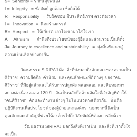
S
= Seniority = รักกันดุจพี่น้อง
I
= Integrity = ซื่อสัตย์ ถูกต้อง เชื่อถือได้
R
= Responsibility = รับผิดชอบ มีประสิทธิภาพ ตรงต่อเวลา
I
= Innovation
=
คิดสร้างสรรค์
R
= Respect = ให้เกียรติ เอาใจเขามาใส่ใจเรา
A
= Altruism = คำนึงถึงประโยชน์ของผู้อื่นและส่วนรวมเป็นที่ตั้ง
J
= Journey to excellence and sustainability = มุ่งมั่นพัฒนาสู่
ความเป็นเลิศอย่างยั่งยืน
วัฒนธรรม SIRIRAJ คือ สิ่งที่บ่งบอกถึงลักษณะของความเป็น
ศิริราช ความยึดถือ ค่านิยม และคุณลักษณะที่ดีต่างๆ ของ “คน
ศิริราช” ที่มีอยู่แล้วและได้รับการปลูกฝัง หล่อหลอม และสืบทอดมา
อย่างต่อเนื่องตลอด 120 ปี อันเป็นหลักยึดด้านจิตใจที่สำคัญที่ทำให้
“คนศิริราช” คิดและทำงานต่างๆ ไปในแนวทางเดียวกัน นั่นคือ
ปฏิบัติงานเพื่อประโยชน์ของผู้ป่วยและองค์กร นอกจากนี้ยังเป็น
คุณลักษณะสำคัญที่ช่วยให้องค์กรไปถึงวิสัยทัศน์ที่ต้องการอีกด้วย
วัฒนธรรม SIRIRAJ บอกถึงสิ่งที่เราเป็น และสิ่งที่เราตั้งใจ
จะเป็น