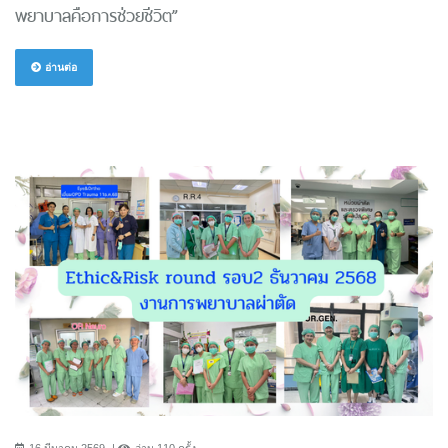
พยาบาลคือการช่วยชีวิต”
อ่านต่อ