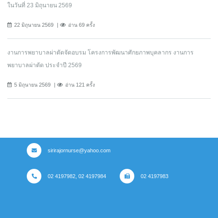
ในวันที่ 23 มิถุนายน 2569
22 มิถุนายน 2569
อ่าน 69 ครั้ง
งานการพยาบาลผ่าตัดจัดอบรม โครงการพัฒนาศักยภาพบุคลากร งานการ
พยาบาลผ่าตัด ประจำปี 2569
5 มิถุนายน 2569
อ่าน 121 ครั้ง
sirirajornurse@yahoo.com
02 4197982, 02 4197984
02 4197983