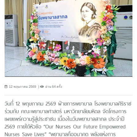
12 พฤษภาคม 2569
อ่าน 64 ครั้ง
วันที่ 12 พฤษภาคม 2569 ฝ่ายการพยาบาล โรงพยาบาลศิริราช
ร่วมกับ คณะพยาบาลศาสตร์ มหาวิทยาลัยมหิดล จัดโครงการ
เผยแพร่ความรู้สู่ประชาชน เนื่องในวันพยาบาลสากล ประจำปี
2569 ภายใต้หัวข้อ “Our Nurses Our Future Empowered
Nurses Save Lives” “พยาบาลคืออนาคต พลังแห่งการ