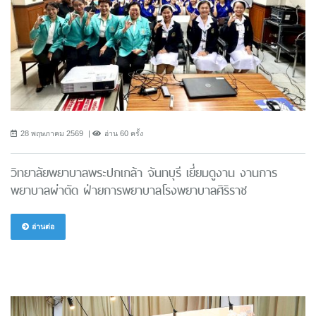
28 พฤษภาคม 2569
อ่าน 60 ครั้ง
วิทยาลัยพยาบาลพระปกเกล้า จันทบุรี เยี่ยมดูงาน งานการ
พยาบาลผ่าตัด ฝ่ายการพยาบาลโรงพยาบาลศิริราช
อ่านต่อ