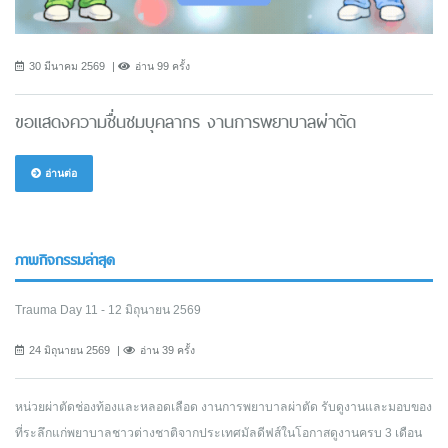
30 มีนาคม 2569
อ่าน 99 ครั้ง
ขอแสดงความชื่นชมบุคลากร งานการพยาบาลผ่าตัด
อ่านต่อ
ภาพกิจกรรมล่าสุด
Trauma Day 11 - 12 มิถุนายน 2569
24 มิถุนายน 2569
อ่าน 39 ครั้ง
หน่วยผ่าตัดช่องท้องและหลอดเลือด งานการพยาบาลผ่าตัด รับดูงานและมอบของ
ที่ระลึกแก่พยาบาลชาวต่างชาติจากประเทศมัลดีฟส์ในโอกาสดูงานครบ 3 เดือน