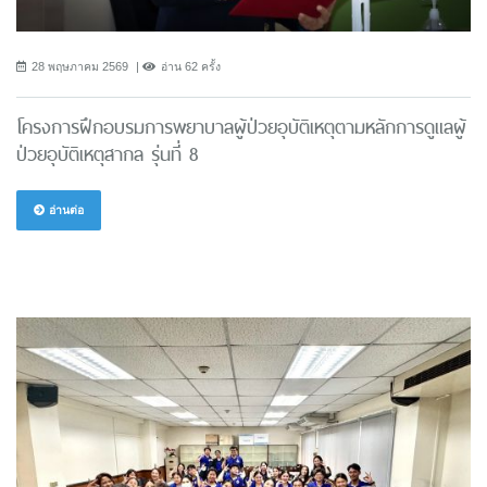
28 พฤษภาคม 2569
อ่าน 62 ครั้ง
โครงการฝึกอบรมการพยาบาลผู้ป่วยอุบัติเหตุตามหลักการดูแลผู้
ป่วยอุบัติเหตุสากล รุ่นที่ 8
อ่านต่อ