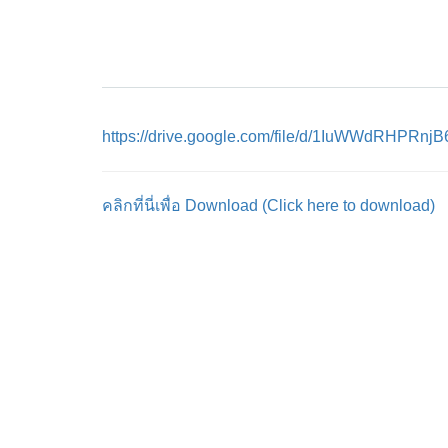
https://drive.google.com/file/d/1IuWWdRHPRnj
คลิกที่นี่เพื่อ Download (Click here to download)