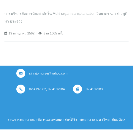
การบริหารจัดการห้องผ่าตัดใน Multi organ transplantation วิทยากร นางสาวชูติ
มา ประจวง
19 กรกฎาคม 2562
อ่าน 1605 ครั้ง
sirirajornurse@yahoo.com
02 4197982, 02 4197984
02 4197983
งานการพยาบาลผ่าตัด คณะแพทยศาสตร์ศิริราชพยาบาล มหาวิทยาลัยมหิดล