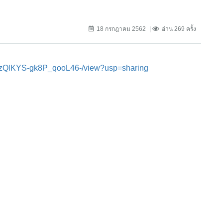
18 กรกฎาคม 2562
อ่าน 269 ครั้ง
QhzQlKYS-gk8P_qooL46-/view?usp=sharing