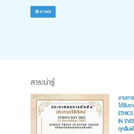
อ่านต่อ
สาระน่ารู้
งานการพ
ได้รับร
ETHICS
IN EVE
ทุกสัมผั