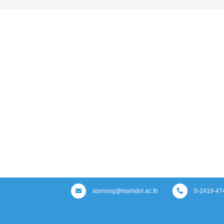
sisrnsog@mahidol.ac.th
0-2419-47