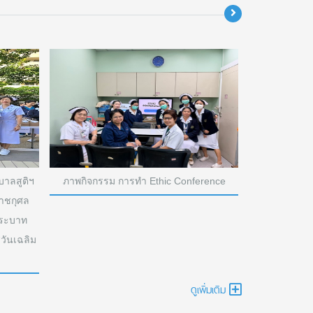
าลสูติฯ
ภาพกิจกรรม การทำ Ethic Conference
ภาพกิจกรรม พิ
าชกุศล
บริหารใหม่/
พระบาท
สวันเฉลิม
ดูเพิ่มเติม