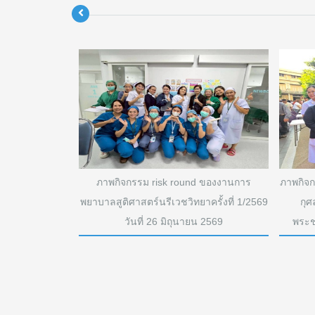
ารพยาบาลสูติฯ
ภาพกิจกรรม risk round ของงานการ
ภาพกิจ
ระกุศล และพิธี
พยาบาลสูติศาสตร์นรีเวชวิทยาครั้งที่ 1/2569
กุศ
านอุทิศถวายพระ
วันที่ 26 มิถุนายน 2569
พระช
จ้าฟ้าพัชรกิติยา