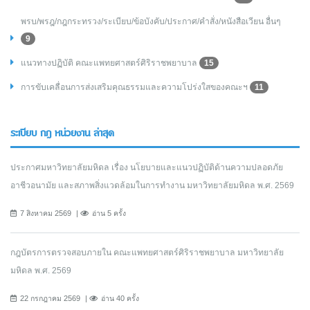
พรบ/พรฎ/กฎกระทรวง/ระเบียบ/ข้อบังคับ/ประกาศ/คำสั่ง/หนังสือเวียน อื่นๆ
9
แนวทางปฏิบัติ คณะแพทยศาสตร์ศิริราชพยาบาล
15
การขับเคลื่อนการส่งเสริมคุณธรรมและความโปร่งใสของคณะฯ
11
ระเบียบ กฎ หน่วยงาน ล่าสุด
ประกาศมหาวิทยาลัยมหิดล เรื่อง นโยบายและแนวปฏิบัติด้านความปลอดภัย
อาชีวอนามัย และสภาพสิ่งแวดล้อมในการทำงาน มหาวิทยาลัยมหิดล พ.ศ. 2569
7 สิงหาคม 2569
อ่าน 5 ครั้ง
กฎบัตรการตรวจสอบภายใน คณะแพทยศาสตร์ศิริราชพยาบาล มหาวิทยาลัย
มหิดล พ.ศ. 2569
22 กรกฎาคม 2569
อ่าน 40 ครั้ง