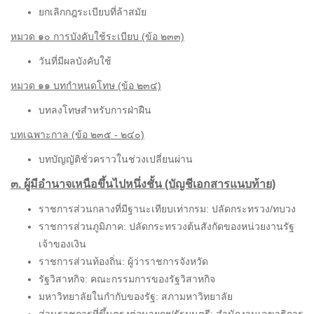
ยกเลิกกฎระเบียบที่ล้าสมัย
หมวด ๑๐ การบังคับใช้ระเบียบ (ข้อ ๒๓๓)
วันที่มีผลบังคับใช้
หมวด ๑๑ บทกำหนดโทษ (ข้อ ๒๓๔)
บทลงโทษสำหรับการฝ่าฝืน
บทเฉพาะกาล (ข้อ ๒๓๕ - ๒๔๐)
บทบัญญัติชั่วคราวในช่วงเปลี่ยนผ่าน
๓. ผู้มีอำนาจเหนือขึ้นไปหนึ่งชั้น (บัญชีเอกสารแนบท้าย)
ราชการส่วนกลางที่มีฐานะเทียบเท่ากรม: ปลัดกระทรวง/ทบวง
ราชการส่วนภูมิภาค: ปลัดกระทรวงต้นสังกัดของหน่วยงานรัฐ
เจ้าของเงิน
ราชการส่วนท้องถิ่น: ผู้ว่าราชการจังหวัด
รัฐวิสาหกิจ: คณะกรรมการของรัฐวิสาหกิจ
มหาวิทยาลัยในกำกับของรัฐ: สภามหาวิทยาลัย
ส่วนราชการที่ขึ้นตรงต่อนายกฯ/รัฐมนตรี: สำนักงานเลขาธิการ