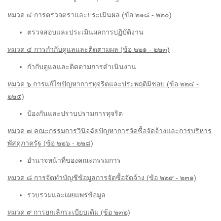
หมวด ๔ การตรวจตราและประเมินผล (ข้อ ๒๑๘ - ๒๒๐)
ตรวจสอบและประเมินผลการปฏิบัติงาน
หมวด ๕ การกำกับดูแลและติดตามผล (ข้อ ๒๒๑ - ๒๒๓)
กำกับดูแลและติดตามการดำเนินงาน
หมวด ๖ การแก้ไขปัญหาการทุจริตและประพฤติมิชอบ (ข้อ ๒๒๔ -
๒๒๕)
ป้องกันและปราบปรามการทุจริต
หมวด ๗ คณะกรรมการวินิจฉัยปัญหาการจัดซื้อจัดจ้างและการบริหาร
พัสดุภาครัฐ (ข้อ ๒๒๖ - ๒๒๘)
อำนาจหน้าที่ของคณะกรรมการ
หมวด ๘ การจัดทำบัญชีข้อมูลการจัดซื้อจัดจ้าง (ข้อ ๒๒๙ - ๒๓๑)
รวบรวมและเผยแพร่ข้อมูล
หมวด ๙ การยกเลิกระเบียบเดิม (ข้อ ๒๓๒)