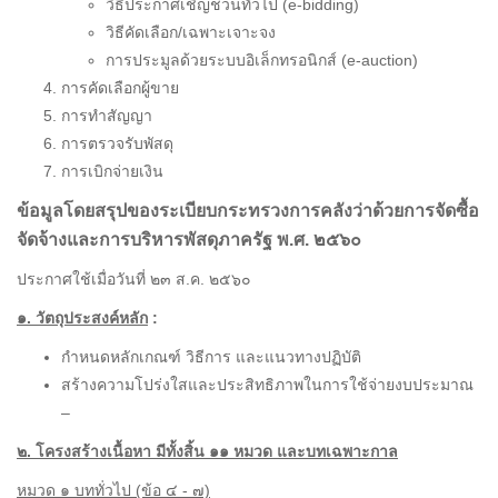
วิธีประกาศเชิญชวนทั่วไป (e-bidding)
วิธีคัดเลือก/เฉพาะเจาะจง
การประมูลด้วยระบบอิเล็กทรอนิกส์ (e-auction)
การคัดเลือกผู้ขาย
การทำสัญญา
การตรวจรับพัสดุ
การเบิกจ่ายเงิน
ข้อมูลโดยสรุปของระเบียบกระทรวงการคลังว่าด้วยการจัดซื้อ
จัดจ้างและการบริหารพัสดุภาครัฐ พ.ศ. ๒๕๖๐
ประกาศใช้เมื่อวันที่ ๒๓ ส.ค. ๒๕๖๐
๑. วัตถุประสงค์หลัก
:
กำหนดหลักเกณฑ์ วิธีการ และแนวทางปฏิบัติ
สร้างความโปร่งใสและประสิทธิภาพในการใช้จ่ายงบประมาณ
–
๒. โครงสร้างเนื้อหา มีทั้งสิ้น ๑๑ หมวด และบทเฉพาะกาล
หมวด ๑ บททั่วไป (ข้อ ๔ - ๗)