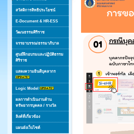
สวัสดิการสิทธิประโยชน์
E-Document & HR-ESS
วัฒนธรรมศิริราช
จรรยาบรรณ/ธรรมาภิบาล
ศูนย์ฝึกอบรมและปฏิบัติธรรม
ศิริราช
แสดงความยินดีบุคลากร
Logic Model
ผลการดำเนินงานด้าน
ทรัพยากรบุคคล / รางวัล
ลิงค์ที่เกี่ยวข้อง
แผนผังเว็บไซต์