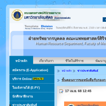
วันพฤหัสบดีที่ 6 สิงหาคม พ.ศ. 2569 เวลา
10:
ฝ่ายทรัพยากรบุคคล คณะแพทยศาสตร์ศิริ
Human Resource Department, Faculty of Medici
หน้าหลัก
เกี่ยวกับเรา
ชีวิตในศิริราช
พัฒนาบ
สมัครงาน (E-Application)
หน้าหลัก
ข่าวประชาสัมพันธ์
บริการ Online
ขั้นตอนการขอหนังสือรับรอง
ใบแจ้งรายได้ (E-PY)
17 เม.ย. 68 12:45
นักศึกษาฝึกงาน
ข่าวประชาสัมพันธ์