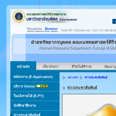
วันศุกร์ที่ 7 สิงหาคม พ.ศ. 2569 เวลา
02:10:5
ฝ่ายทรัพยากรบุคคล คณะแพทยศาสตร์ศิริ
Human Resource Department, Faculty of Medici
หน้าหลัก
เกี่ยวกับเรา
ชีวิตในศิริราช
พัฒนาบ
สมัครงาน (E-Application)
หน้าหลัก
ข่าวประชาสัมพันธ์
บริการ Online
ข่าวประชาสัมพันธ์
ใบแจ้งรายได้ (E-PY)
นักศึกษาฝึกงาน
ข่าวประชาสัมพันธ์