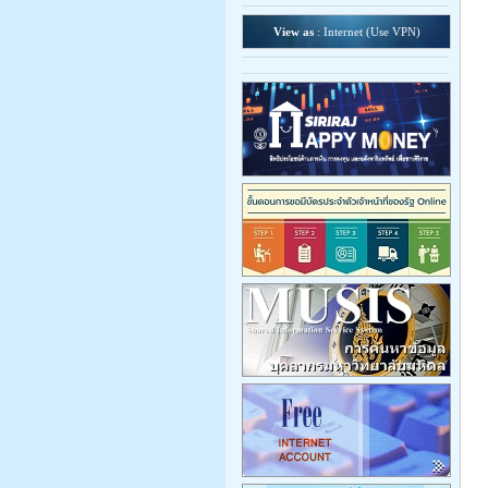
View as
: Internet (
Use VPN
)