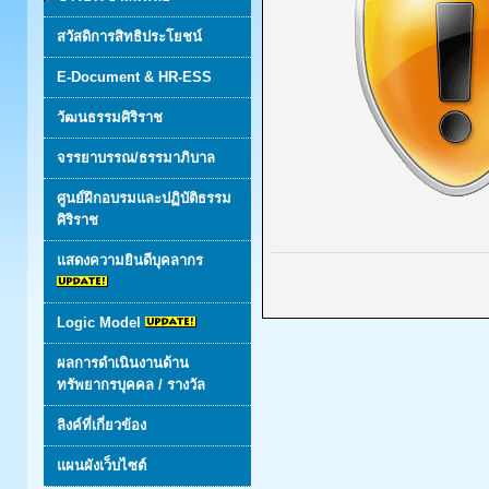
สวัสดิการสิทธิประโยชน์
E-Document & HR-ESS
วัฒนธรรมศิริราช
จรรยาบรรณ/ธรรมาภิบาล
ศูนย์ฝึกอบรมและปฏิบัติธรรม
ศิริราช
แสดงความยินดีบุคลากร
Logic Model
ผลการดำเนินงานด้าน
ทรัพยากรบุคคล / รางวัล
ลิงค์ที่เกี่ยวข้อง
แผนผังเว็บไซต์