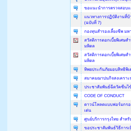
ขอแนะนำการตรวจสอบและแ
แนวทางการปฏิบัติงานที่
(ฉบับที่ 7)
กองทุนสำรองเลี้ยงชีพ มห
สวัสดิการดอกเบี้ยพิเศษ
มหิดล
สวัสดิการดอกเบี้ยพิเศษ
มหิดล
ทิพยประกันภัยมอบสิทธิพิเ
สมาคมฌาปนกิจสงเคราะห์
ประชาสัมพันธ์ฉีดวัคซีนไข้
CODE OF CONDUCT
ดาวน์โหลดแบบฟอร์มกรอกป
เด่น
ศูนย์บริการกรุงไทย สำหร
ขอประชาสัมพันธ์วิธีการเบ