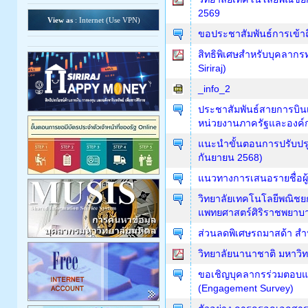
2569
View as
: Internet (
Use VPN
)
ขอประชาสัมพันธ์การเข้า
สิทธิพิเศษสำหรับบุคลาก
Siriraj)
_info_2
ประชาสัมพันธ์สายการบิน
หน่วยงานภาครัฐและองค์
แนะนำขั้นตอนการปรับปรุงข
กันยายน 2568)
แนวทางการเสนอรายชื่อผู้
วิทยาลัยเทคโนโลยีพณิชย
แพทยศาสตร์ศิริราชพยาบ
ส่วนลดพิเศษรถมาสด้า สำ
วิทยาลัยนานาชาติ มหาวิท
ขอเชิญบุคลากรร่วมตอบ
(Engagement Survey)