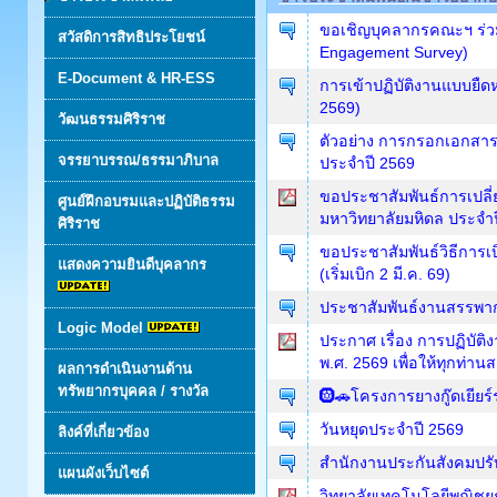
ขอเชิญบุคลากรคณะฯ ร่ว
สวัสดิการสิทธิประโยชน์
Engagement Survey)
E-Document & HR-ESS
การเข้าปฏิบัติงานแบบยืดหยุ่
2569)
วัฒนธรรมศิริราช
ตัวอย่าง การกรอกเอกสาร
จรรยาบรรณ/ธรรมาภิบาล
ประจำปี 2569
ขอประชาสัมพันธ์การเปลี
ศูนย์ฝึกอบรมและปฏิบัติธรรม
มหาวิทยาลัยมหิดล ประจำปี
ศิริราช
ขอประชาสัมพันธ์วิธีการเบ
แสดงความยินดีบุคลากร
(เริ่มเบิก 2 มี.ค. 69)
ประชาสัมพันธ์งานสรรพาก
Logic Model
ประกาศ เรื่อง การปฏิบั
พ.ศ. 2569 เพื่อให้ทุกท่
ผลการดำเนินงานด้าน
ทรัพยากรบุคคล / รางวัล
🛞🚗โครงการยางกู๊ดเยียร์
วันหยุดประจำปี 2569
ลิงค์ที่เกี่ยวข้อง
สำนักงานประกันสังคมปรั
แผนผังเว็บไซต์
วิทยาลัยเทคโนโลยีพณิชยก