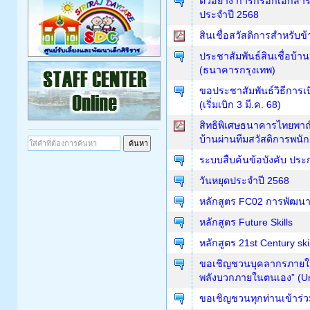
ตัวอย่าง การกรอกเอกสาร
ประจำปี 2568
สินเชื่อสวัสดิการสำหรั
ประชาสัมพันธ์สินเชื่อบ
(ธนาคารกรุงเทพ)
ขอประชาสัมพันธ์วิธีการเบ
(เริ่มเบิก 3 มี.ค. 68)
สิทธิพิเศษธนาคารไทยพาณิ
บ้านผ่านทีมสวัสดิการพนั
ระบบสืบค้นข้อบังคับ ประ
วันหยุดประจำปี 2568
หลักสูตร FC02 การพัฒน
หลักสูตร Future Skills
หลักสูตร 21st Century skill
ขอเชิญชวนบุคลากรภายใน
พลังบวกภายในตนเอง” (Unlea
ขอเชิญชวนทุกท่านเข้าร่ว