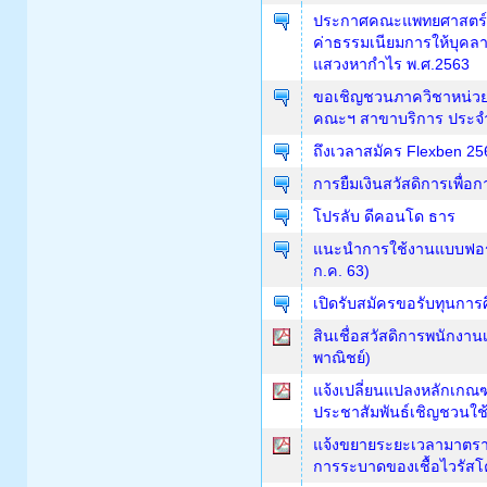
ประกาศคณะแพทยศาสตร์ศิร
ค่าธรรมเนียมการให้บุคลา
แสวงหากำไร พ.ศ.2563
ขอเชิญชวนภาควิชาหน่วยง
คณะฯ สาขาบริการ ประจำ
ถึงเวลาสมัคร Flexben 25
การยืมเงินสวัสดิการเพื่
โปรลับ ดีคอนโด ธาร
แนะนำการใช้งานแบบฟอร์
ก.ค. 63)
เปิดรับสมัครขอรับทุนการศ
สินเชื่อสวัสดิการพนักงา
พาณิชย์)
แจ้งเปลี่ยนแปลงหลักเกณ
ประชาสัมพันธ์เชิญชวนใช
แจ้งขยายระยะเวลามาตรา
การระบาดของเชื้อไวรัสโ